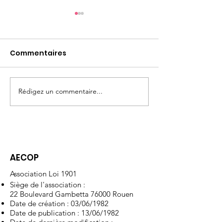
Commentaires
Rédigez un commentaire...
Poste d'ATER en
PhD position i
Chimie Organique à la
Chemistry at
Faculté de Pharmacie
(France)
de Lyon
AECOP
Association Loi 1901
Siège de l'association :
22 Boulevard Gambetta 76000 Rouen
Date de création : 03/06/1982
Date de publication : 13/06/1982