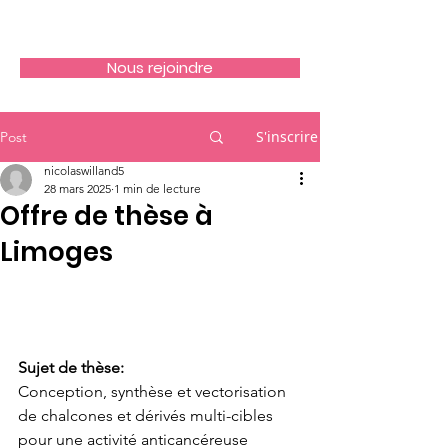
Nous rejoindre
S'inscrire
Post
nicolaswilland5
28 mars 2025
1 min de lecture
Offre de thèse à
Limoges
Sujet de thèse:
Conception, synthèse et vectorisation 
de chalcones et dérivés multi-cibles 
pour une activité anticancéreuse