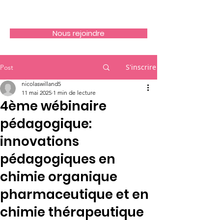
Nous rejoindre
S'inscrire
Post
nicolaswilland5
11 mai 2025
1 min de lecture
4ème wébinaire
pédagogique:
innovations
pédagogiques en
chimie organique
pharmaceutique et en
chimie thérapeutique