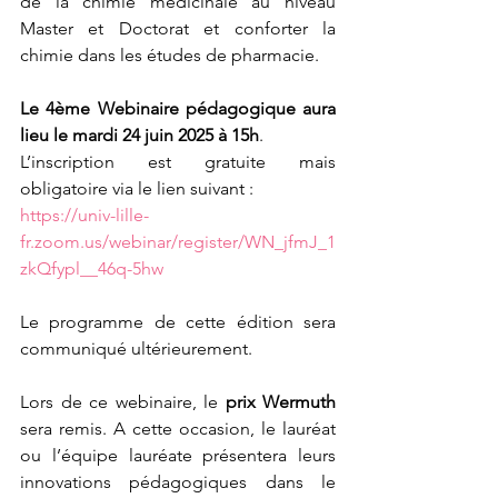
de la chimie médicinale au niveau 
Master et Doctorat et conforter la 
chimie dans les études de pharmacie.
Le 4ème Webinaire pédagogique aura 
lieu le mardi 24 juin 2025 à 15h
.
L’inscription est gratuite mais 
obligatoire via le lien suivant :
https://univ-lille-
fr.zoom.us/webinar/register/WN_jfmJ_1
zkQfypl__46q-5hw
Le programme de cette édition sera 
communiqué ultérieurement.
Lors de ce webinaire, le 
prix Wermuth
sera remis. A cette occasion, le lauréat 
ou l’équipe lauréate présentera leurs 
innovations pédagogiques dans le 